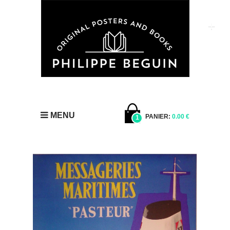
MENU
PANIER:
0.00 €
1