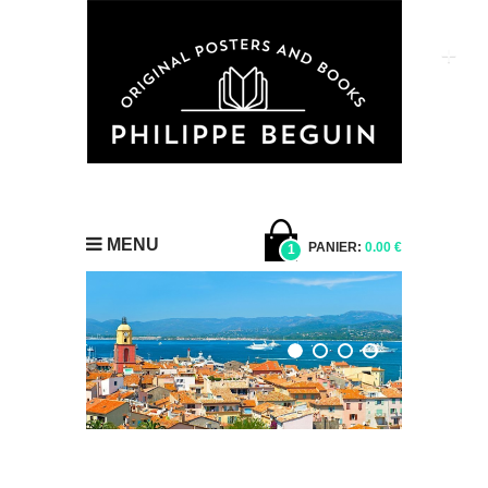
MENU
PANIER:
0.00 €
1