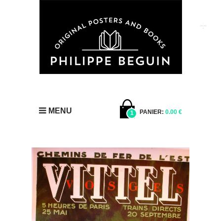
MENU
PANIER:
0.00 €
1