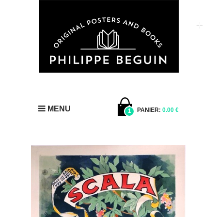
MENU
PANIER:
0.00 €
1