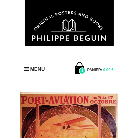
MENU
PANIER:
0.00 €
1