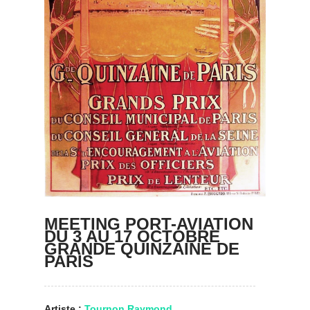
MEETING PORT-AVIATION
DU 3 AU 17 OCTOBRE
GRANDE QUINZAINE DE
PARIS
Artiste :
Tournon Raymond