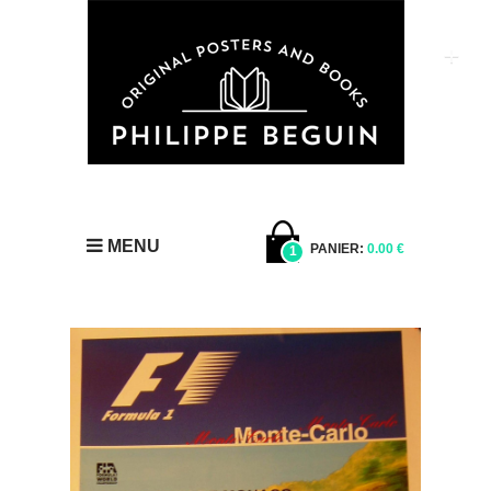
MENU
PANIER:
0.00 €
1